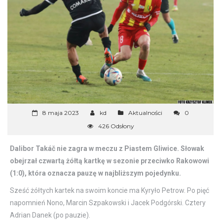
8 maja 2023
kd
Aktualności
0
426 Odsłony
Dalibor Takáč nie zagra w meczu z Piastem Gliwice. Słowak
obejrzał czwartą żółtą kartkę w sezonie przeciwko Rakowowi
(1:0), która oznacza pauzę w najbliższym pojedynku.
Sześć żółtych kartek na swoim koncie ma Kyryło Petrow. Po pięć
napomnień Nono, Marcin Szpakowski i Jacek Podgórski. Cztery
Adrian Danek (po pauzie).