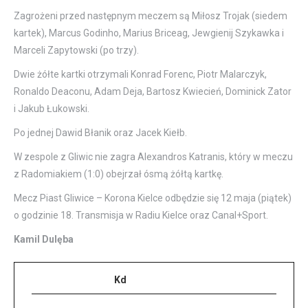
Zagrożeni przed następnym meczem są Miłosz Trojak (siedem
kartek), Marcus Godinho, Marius Briceag, Jewgienij Szykawka i
Marceli Zapytowski (po trzy).
Dwie żółte kartki otrzymali Konrad Forenc, Piotr Malarczyk,
Ronaldo Deaconu, Adam Deja, Bartosz Kwiecień, Dominick Zator
i Jakub Łukowski.
Po jednej Dawid Błanik oraz Jacek Kiełb.
W zespole z Gliwic nie zagra Alexandros Katranis, który w meczu
z Radomiakiem (1:0) obejrzał ósmą żółtą kartkę.
Mecz Piast Gliwice – Korona Kielce odbędzie się 12 maja (piątek)
o godzinie 18. Transmisja w Radiu Kielce oraz Canal+Sport.
Kamil Dulęba
Kd