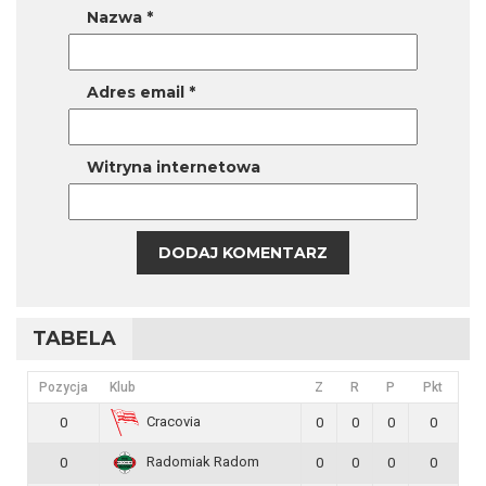
Nazwa
*
Adres email
*
Witryna internetowa
TABELA
Pozycja
Klub
Z
R
P
Pkt
Cracovia
0
0
0
0
0
Radomiak Radom
0
0
0
0
0