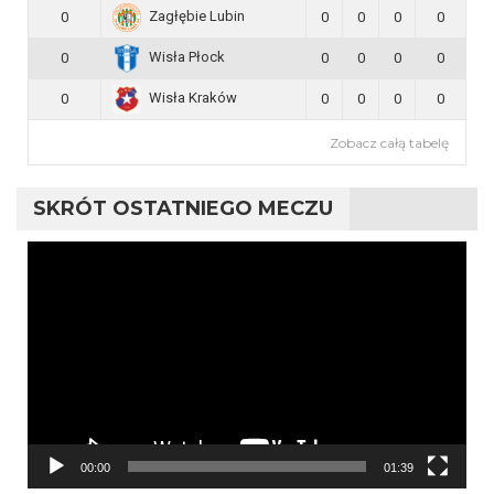
Zagłębie Lubin
0
0
0
0
0
Wisła Płock
0
0
0
0
0
Wisła Kraków
0
0
0
0
0
Zobacz całą tabelę
SKRÓT OSTATNIEGO MECZU
Odtwarzacz
video
00:00
01:39